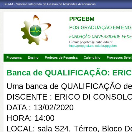
SIGAA - Sistema Integrado de Gestão de Atividades Acadêmicas
PPGEBM
PÓS-GRADUAÇÃO EM ENG
FUNDAÇÃO UNIVERSIDADE FEDE
E-mail:
ppgebm@ufabc.edu.br
http://propg.ufabc.edu.br/ppgebm
Programa
Ensino
Projetos de Pesquisa
Calendário
Processos Selet
Banca de QUALIFICAÇÃO: ERI
Uma banca de QUALIFICAÇÃO de 
DISCENTE : ERICO DI CONSOL
DATA : 13/02/2020
HORA: 14:00
LOCAL: sala S24, Térreo, Bloco 