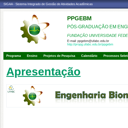
SIGAA - Sistema Integrado de Gestão de Atividades Acadêmicas
PPGEBM
PÓS-GRADUAÇÃO EM ENG
FUNDAÇÃO UNIVERSIDADE FEDE
E-mail:
ppgebm@ufabc.edu.br
http://propg.ufabc.edu.br/ppgebm
Programa
Ensino
Projetos de Pesquisa
Calendário
Processos Selet
Apresentação