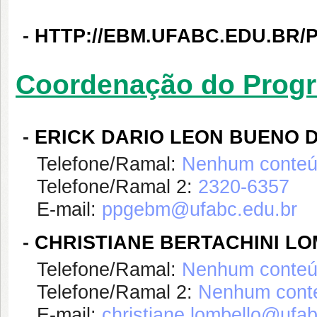
-
HTTP://EBM.UFABC.EDU.BR
Coordenação do Prog
-
ERICK DARIO LEON BUENO 
Telefone/Ramal:
Nenhum conteúd
Telefone/Ramal 2:
2320-6357
E-mail:
ppgebm@ufabc.edu.br
-
CHRISTIANE BERTACHINI L
Telefone/Ramal:
Nenhum conteúd
Telefone/Ramal 2:
Nenhum conte
E-mail:
christiane.lombello@ufab