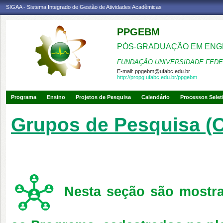
SIGAA - Sistema Integrado de Gestão de Atividades Acadêmicas
PPGEBM
PÓS-GRADUAÇÃO EM ENG
FUNDAÇÃO UNIVERSIDADE FEDE
E-mail:
ppgebm@ufabc.edu.br
http://propg.ufabc.edu.br/ppgebm
Programa
Ensino
Projetos de Pesquisa
Calendário
Processos Selet
Grupos de Pesquisa (
Nesta seção são mostra