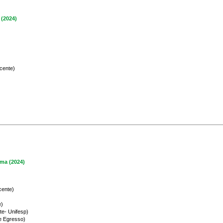
(2024)
cente)
ma (2024)
cente)
e)
te
- Unifesp)
e Egresso
)