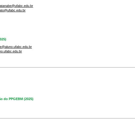
watanabe@ufabc.edu.br
kato@ufabc.edu.br
2025)
ne@aluno.ufabc.edu.br
o.ufabc.edu.br
ção do PPGEBM (2025)