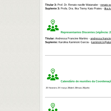
Titular 3:
Prof. Dr. Renato naville Watanabe -
renato.
Suplente 3:
P
rofa. Dra. Ilka Tiemy Kato Prates -
ilka.
Representantes Discentes (vigência: 
Titular:
Andressa Francine Martins -
andressa.franci
Suplente:
Karolina Kaminski Garcia -
kaminski.k@alun
Calendário de reuniões da Coordena
20 / fevereiro; 24 / março;
28/abril; 28/maio; 26/junho