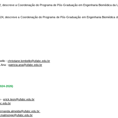
022, descreve a Coordenação do Programa de Pós-Graduação em Engenharia Biomédica da UF
2024, descreve a Coordenação do Programa de Pós-Graduação em Engenharia Biomédica da
ello -
christiane.lombello@ufabc.edu.br
a Ana -
patricia.ana@ufabc.edu.br
2024-2026)
o -
erick.leon@ufabc.edu.br
bc.edu.br
fernanda.almeida@ufabc.edu.br
a.malmonge@ufabc.edu.br