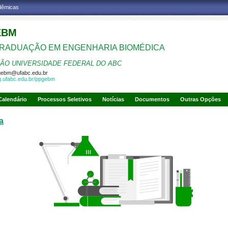
adêmicas
EBM
RADUAÇÃO EM ENGENHARIA BIOMÉDICA
ÃO UNIVERSIDADE FEDERAL DO ABC
gebm@ufabc.edu.br
pg.ufabc.edu.br/ppgebm
Calendário
Processos Seletivos
Notícias
Documentos
Outras Opções
a