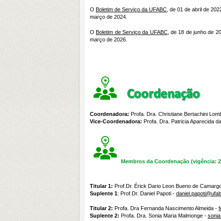
O
Boletim de Serviço da UFABC
, de 01 de abril de 2
março de 2024.
O
Boletim de Serviço da UFABC
, de 18 de junho de 
março de 2026.
Coordenadora:
Profa. Dra. Christiane Bertachini Lomb
Vice-Coordenadora:
Profa. Dra. Patricia Aparecida d
Membros da Coordenação (vigência: 
Titular 1:
Prof.Dr. Érick Dario Leon Bueno de Camarg
Suplente 1
: Prof.Dr. Daniel Papoti -
daniel.papoti@ufa
Titular 2:
Profa. Dra Fernanda Nascimento Almeida -
Suplente 2:
P
rofa. Dra. Sonia Maria Malmonge -
soni