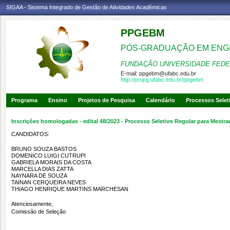
SIGAA - Sistema Integrado de Gestão de Atividades Acadêmicas
PPGEBM
PÓS-GRADUAÇÃO EM ENG
FUNDAÇÃO UNIVERSIDADE FEDE
E-mail:
ppgebm@ufabc.edu.br
http://propg.ufabc.edu.br/ppgebm
Programa
Ensino
Projetos de Pesquisa
Calendário
Processos Selet
Inscrições homologadas - edital 48/2023 - Processo Seletivo Regular para Mestr
CANDIDATOS:
BRUNO SOUZA BASTOS
DOMENICO LUIGI CUTRUPI
GABRIELA MORAIS DA COSTA
MARCELLA DIAS ZATTA
NAYNARA DE SOUZA
TAINAN CERQUEIRA NEVES
THIAGO HENRIQUE MARTINS MARCHESAN
Atenciosamente,
Comissão de Seleção