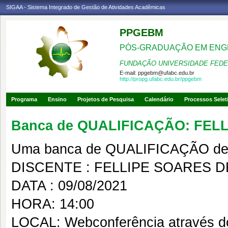
SIGAA - Sistema Integrado de Gestão de Atividades Acadêmicas
PPGEBM
PÓS-GRADUAÇÃO EM ENG
FUNDAÇÃO UNIVERSIDADE FEDE
E-mail:
ppgebm@ufabc.edu.br
http://propg.ufabc.edu.br/ppgebm
Programa
Ensino
Projetos de Pesquisa
Calendário
Processos Selet
Banca de QUALIFICAÇÃO: FEL
Uma banca de QUALIFICAÇÃO de 
DISCENTE : FELLIPE SOARES D
DATA : 09/08/2021
HORA: 14:00
LOCAL: Webconferência através d