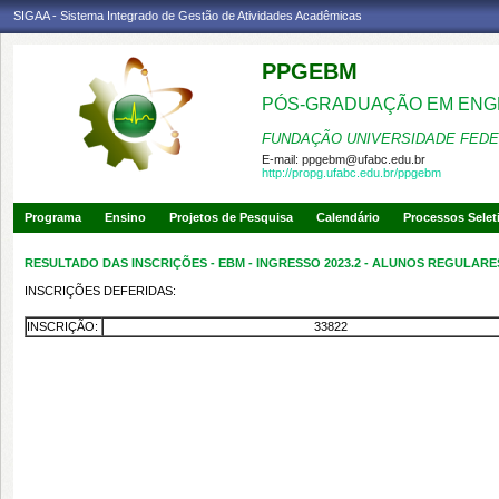
SIGAA - Sistema Integrado de Gestão de Atividades Acadêmicas
PPGEBM
PÓS-GRADUAÇÃO EM ENG
FUNDAÇÃO UNIVERSIDADE FEDE
E-mail:
ppgebm@ufabc.edu.br
http://propg.ufabc.edu.br/ppgebm
Programa
Ensino
Projetos de Pesquisa
Calendário
Processos Selet
RESULTADO DAS INSCRIÇÕES - EBM - INGRESSO 2023.2 - ALUNOS REGUL
INSCRIÇÕES DEFERIDAS:
INSCRIÇÃO:
33822