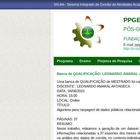
SIGAA - Sistema Integrado de Gestão de Atividades Ac
PPG
PÓS-G
FUNDAÇ
E-mail:
pp
http://pro
Programa
Ensino
Projetos de Pesquisa
Banca de QUALIFICAÇÃO: LEONARDO AMARAL
Uma banca de QUALIFICAÇÃO de MESTRADO foi cada
DISCENTE : LEONARDO AMARAL AFONSECA
DATA : 04/06/2021
HORA: 15:00
LOCAL: Online
TÍTULO:
Algoritmo para raspagem de dados públicos
relacionad
PÁGINAS: 37
RESUMO:
Neste trabalho, relatamos a geração de um dataset p
informações relacionadas a 37 esportes dos meses de
na análise dos dados de corrida, no contexto indiv