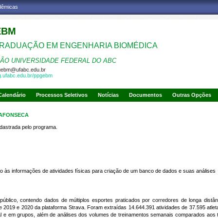
adêmicas
EBM
RADUAÇÃO EM ENGENHARIA BIOMÉDICA
ÃO UNIVERSIDADE FEDERAL DO ABC
gebm@ufabc.edu.br
pg.ufabc.edu.br/ppgebm
Calendário
Processos Seletivos
Notícias
Documentos
Outras Opções
 AFONSECA
strada pelo programa.
o às informações de atividades físicas
para criação de um banco de dados e suas
análises
úblico, contendo dados de múltiplos esportes praticados por corredores de longa distâ
 2019 e 2020 da plataforma Strava. Foram extraídas 14.644.391 atividades de 37.595 atl
idual e em grupos, além de análises dos volumes de treinamentos semanais comparados ao