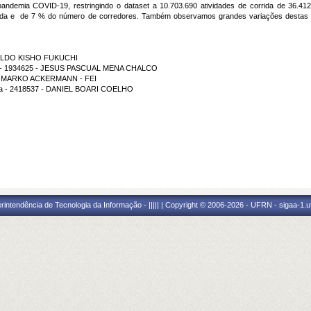
pandemia COVID-19, restringindo o dataset a 10.703.690 atividades de corrida de 36.41
rrida e de 7 % do número de corredores. Também observamos grandes variações destas 
GINALDO KISHO FUKUCHI
ama - 1934625 - JESUS PASCUAL MENA CHALCO
ção - MARKO ACKERMANN - FEI
ama - 2418537 - DANIEL BOARI COELHO
ntendência de Tecnologia da Informação - ||||| | Copyright © 2006-2026 - UFRN - sigaa-1.uf