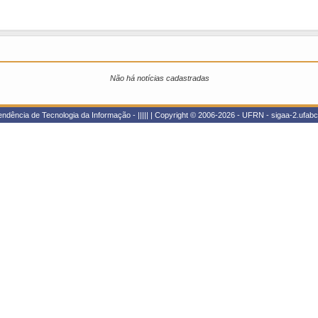
Não há notícias cadastradas
dência de Tecnologia da Informação - ||||| | Copyright © 2006-2026 - UFRN - sigaa-2.ufabc.