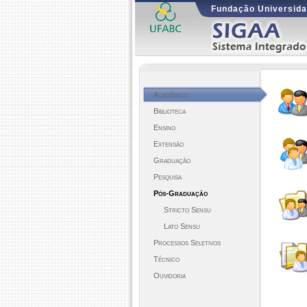
Fundação Universida
Acadêmico
Biblioteca
Ensino
Extensão
Graduação
Pesquisa
Pós-Graduação
Stricto Sensu
Lato Sensu
Processos Seletivos
Técnico
Ouvidoria