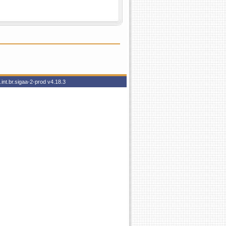
int.br.sigaa-2-prod
v4.18.3