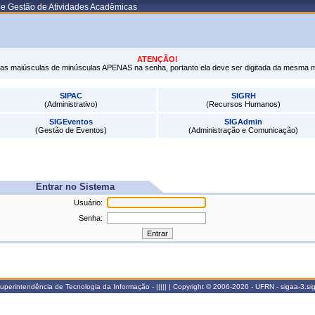
de Gestão de Atividades Acadêmicas
ATENÇÃO!
tras maiúsculas de minúsculas APENAS na senha, portanto ela deve ser digitada da mesma 
SIPAC
SIGRH
(Administrativo)
(Recursos Humanos)
SIGEventos
SIGAdmin
(Gestão de Eventos)
(Administração e Comunicação)
Entrar no Sistema
Usuário:
Senha:
perintendência de Tecnologia da Informação - ||||| | Copyright © 2006-2026 - UFRN - sigaa-3.si