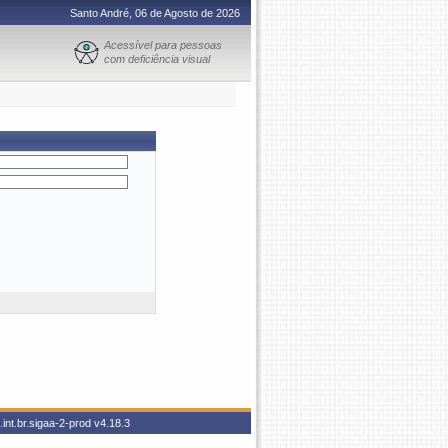
Santo André, 06 de Agosto de 2026
Acessível para pessoas
com deficiência visual
int.br.sigaa-2-prod
v4.18.3