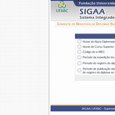
Fundação Universida
Consulte os Registros de Diplomas Emi
Nome do Aluno Diplomado
Nome do Curso Superior:
Código do e-MEC:
Período da expedição do 
Período do registro do di
Período de publicação da
do registro do diploma n
SIGAA | UFABC - Superinten