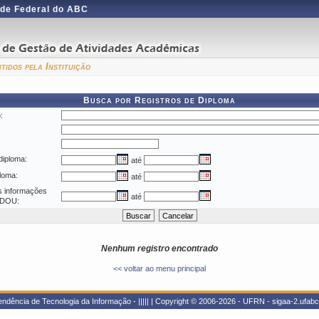
de Federal do ABC
tidos pela Instituição
Busca por Registros de Diploma
:
diploma:
até
ploma:
até
s informações
até
o DOU:
Nenhum registro encontrado
<< voltar ao menu principal
dência de Tecnologia da Informação - ||||| | Copyright © 2006-2026 - UFRN - sigaa-2.ufabc.