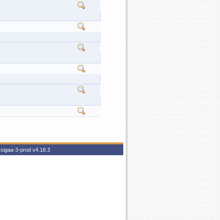
3.sigaa-3-prod
v4.18.3