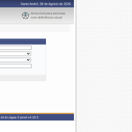
Santo André, 08 de Agosto de 2026
Acessível para pessoas
com deficiência visual
int.br.sigaa-2-prod
v4.18.3