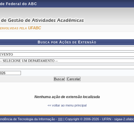
de Federal do ABC
esenvolvidas pela UFABC
Busca por Ações de Extensão
Nenhuma ação de extensão localizada
<< voltar ao menu principal
dência de Tecnologia da Informação - ||||| | Copyright © 2006-2026 - UFRN - sigaa-2.ufabc.