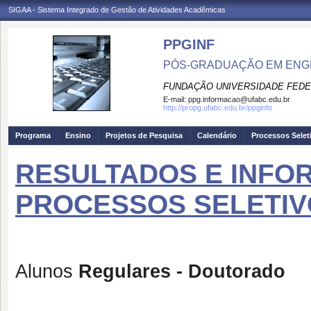
SIGAA - Sistema Integrado de Gestão de Atividades Acadêmicas
PPGINF
PÓS-GRADUAÇÃO EM ENG
FUNDAÇÃO UNIVERSIDADE FEDE
E-mail:
ppg.informacao@ufabc.edu.br
http://propg.ufabc.edu.br/ppginfo
Programa
Ensino
Projetos de Pesquisa
Calendário
Processos Selet
RESULTADOS E INFO
PROCESSOS SELETIVOS
Alunos
Regulares - Doutorado