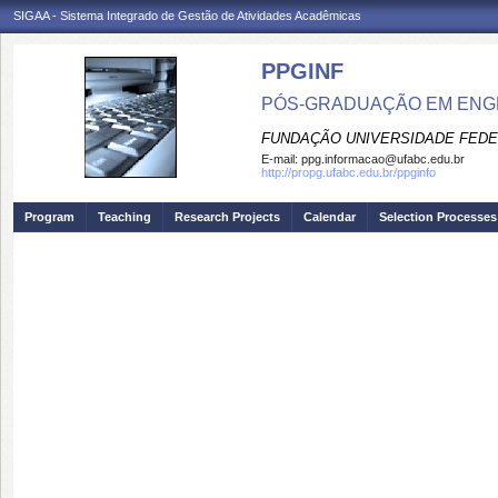
SIGAA - Sistema Integrado de Gestão de Atividades Acadêmicas
PPGINF
PÓS-GRADUAÇÃO EM ENG
FUNDAÇÃO UNIVERSIDADE FEDE
E-mail:
ppg.informacao@ufabc.edu.br
http://propg.ufabc.edu.br/ppginfo
Program
Teaching
Research Projects
Calendar
Selection Processes