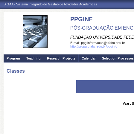
SIGAA - Sistema Integrado de Gestão de Atividades Acadêmicas
PPGINF
PÓS-GRADUAÇÃO EM ENG
FUNDAÇÃO UNIVERSIDADE FEDE
E-mail:
ppg.informacao@ufabc.edu.br
http://propg.ufabc.edu.br/ppginfo
Program
Teaching
Research Projects
Calendar
Selection Processes
Classes
Year . 