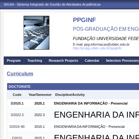
SIGAA - Sistema Integrado de Gestão de Atividades Acadêmicas
PPGINF
PÓS-GRADUAÇÃO EM ENG
FUNDAÇÃO UNIVERSIDADE FEDE
E-mail:
ppg.informacao@ufabc.edu.br
http://propg.ufabc.edu.br/ppginfo
Program
Teaching
Research Projects
Calendar
Selection Processes
Curriculum
DOCTORATE
Code
Year/Semester
Discipline/Activity
D2025.1
2025.1
ENGENHARIA DA INFORMAÇÃO - Presencial
ENGENHARIA DA INF
D2022.3
2022.3
D2015-90
2015.1
ENGENHARIA DA INFORMAÇÃO - Presencial
ENGENHARIA DA INF
D2015
2015.1