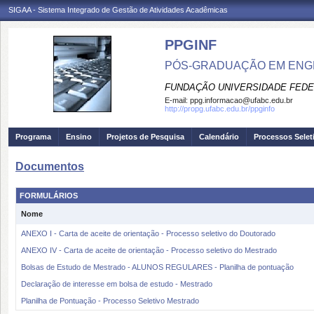
SIGAA - Sistema Integrado de Gestão de Atividades Acadêmicas
PPGINF
PÓS-GRADUAÇÃO EM ENG
FUNDAÇÃO UNIVERSIDADE FEDE
E-mail:
ppg.informacao@ufabc.edu.br
http://propg.ufabc.edu.br/ppginfo
Programa
Ensino
Projetos de Pesquisa
Calendário
Processos Selet
Documentos
FORMULÁRIOS
Nome
ANEXO I - Carta de aceite de orientação - Processo seletivo do Doutorado
ANEXO IV - Carta de aceite de orientação - Processo seletivo do Mestrado
Bolsas de Estudo de Mestrado - ALUNOS REGULARES - Planilha de pontuação
Declaração de interesse em bolsa de estudo - Mestrado
Planilha de Pontuação - Processo Seletivo Mestrado