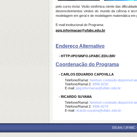
pelo curso inclui: Visão sistêmica ciente das dificuld
desenvolvimentos vindos do mundo da ciência e tecno
modelagem em geral e de modelagem matemática em pa
E-mail institucional do Programa:
ppg.informacao@ufabc.edu.br
Endereço Alternativo
-
HTTP://POSINFO.UFABC.EDU.BR/
Coordenação do Programa
-
CARLOS EDUARDO CAPOVILLA
Telefone/Ramal:
Nenhum conteúdo disponível a
Telefone/Ramal 2:
4996-8230
E-mail:
ppg.informacao@ufabc.edu.br
-
RICARDO SUYAMA
Telefone/Ramal:
Nenhum conteúdo disponível a
Telefone/Ramal 2:
4996-8276
E-mail:
ricardo.suyama@ufabc.edu.br
SIGAA | UFABC - 