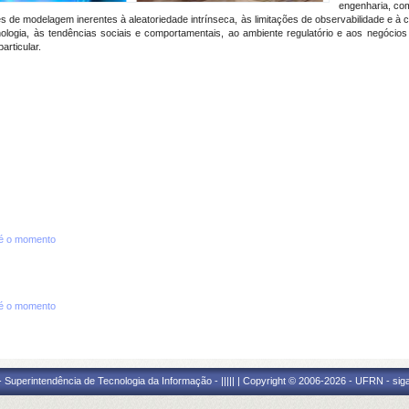
engenharia, com
ades de modelagem inerentes à aleatoriedade intrínseca, às limitações de observabilidade e
logia, às tendências sociais e comportamentais, ao ambiente regulatório e aos negócios
rticular.
té o momento
té o momento
Superintendência de Tecnologia da Informação - ||||| | Copyright © 2006-2026 - UFRN - sig