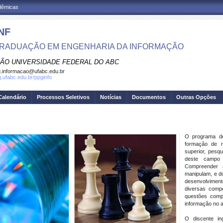
adêmicas
NF
RADUAÇÃO EM ENGENHARIA DA INFORMAÇÃO
ÃO UNIVERSIDADE FEDERAL DO ABC
.informacao@ufabc.edu.br
g.ufabc.edu.br/ppginfo
Calendário
Processos Seletivos
Notícias
Documentos
Outras Opções
O programa 
formação de r
superior, pesqu
deste campo 
Compreender 
manipulam, e do
desenvolvimen
diversas compe
questões comp
informação no 
O discente in