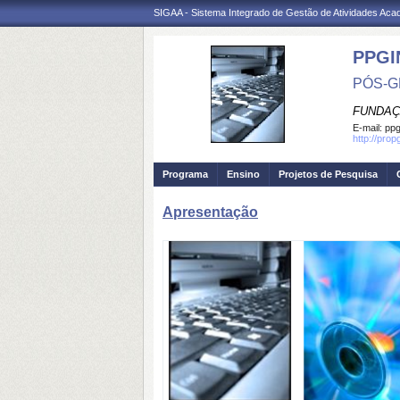
SIGAA - Sistema Integrado de Gestão de Atividades Ac
PPGI
PÓS-G
FUNDAÇ
E-mail:
ppg
http://prop
Programa
Ensino
Projetos de Pesquisa
Apresentação