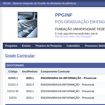
SIGAA - Sistema Integrado de Gestão de Atividades Acadêmicas
PPGINF
PÓS-GRADUAÇÃO EM ENG
FUNDAÇÃO UNIVERSIDADE FEDE
E-mail:
ppg.informacao@ufabc.edu.br
http://propg.ufabc.edu.br/ppginfo
Programa
Ensino
Projetos de Pesquisa
Calendário
Processos Selet
Grade Curricular
DOUTORADO
Código
Ano/Período
Componente Curricular
D2025.1
2025.1
ENGENHARIA DA INFORMAÇÃO - Presencial
D2022.3
2022.3
ENGENHARIA DA INFORMAÇÃO - Presencial
D2015-90
2015.1
ENGENHARIA DA INFORMAÇÃO - Presencial
D2015
2015.1
ENGENHARIA DA INFORMAÇÃO - Presencial