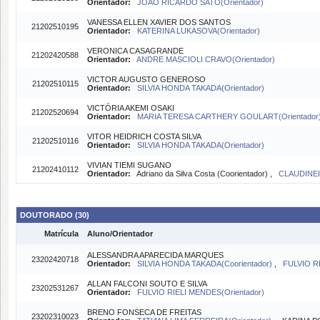
Orientador:
JOAO RICARDO SATO(Orientador)
VANESSA ELLEN XAVIER DOS SANTOS
21202510195
Orientador:
KATERINA LUKASOVA(Orientador)
VERONICA CASAGRANDE
21202420588
Orientador:
ANDRE MASCIOLI CRAVO(Orientador)
VICTOR AUGUSTO GENEROSO
21202510115
Orientador:
SILVIA HONDA TAKADA(Orientador)
VICTÓRIA AKEMI OSAKI
21202520694
Orientador:
MARIA TERESA CARTHERY GOULART(Orientador
VITOR HEIDRICH COSTA SILVA
21202510116
Orientador:
SILVIA HONDA TAKADA(Orientador)
VIVIAN TIEMI SUGANO
21202410112
Orientador:
Adriano da Silva Costa (Coorientador) ,
CLAUDINEI
DOUTORADO (30)
Matrícula
Aluno/Orientador
ALESSANDRA APARECIDA MARQUES
23202420718
Orientador:
SILVIA HONDA TAKADA(Coorientador)
,
FULVIO RI
ALLAN FALCONI SOUTO E SILVA
23202531267
Orientador:
FULVIO RIELI MENDES(Orientador)
BRENO FONSECA DE FREITAS
23202310023