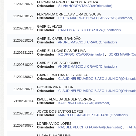
FERNANDA APARECIDA COSTA SOUZA
21202520692
Orientador:
SILVIA HONDA TAKADA(Orientador)
FERNANDA ORNELAS VIEIRA DE SOUSA
21202610127
Orientador:
PETER MAURICE ERNA CLAESSENS(Orientador)
GABRIEL ALVES
21202620713
Orientador:
CARLOS ALBERTO DA SILVA(Orientador)
GABRIEL CAFEU BRANDÃO
21202610201
Orientador:
ANDRE MASCIOLI CRAVO(Orientador)
GABRIEL LUCAS DIAS DE LIMA
21202531272
Orientador:
RODRIGO PAVAO(Orientador)
,
BORIS MARIN(Coo
GABRIEL PARIS COLOMBO
21202610202
Orientador:
ANDRE MASCIOLI CRAVO(Orientador)
GABRIEL WILLIAN REIS SUNIGA
21202430874
Orientador:
CLAUDINEI EDUARDO BIAZOLI JUNIOR(Orientado
GIOVANA MINAE UEDA
21202520693
Orientador:
CLAUDINEI EDUARDO BIAZOLI JUNIOR(Orientad
ISABEL ALMEIDA BENDER VERRONE
21202510114
Orientador:
KATERINA LUKASOVA(Orientador)
JOYCE DOS SANTOS LOPES
21202610128
Orientador:
MARCELO SALVADOR CAETANO(Orientador)
LORENA VIDO LOPES
21202430875
Orientador:
RAQUEL VECCHIO FORNARI(Orientador)
,
TATIA
LUANA SILVA DE LIMA