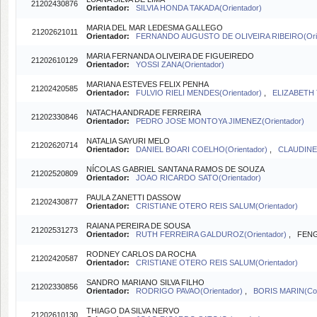
21202430876
Orientador:
SILVIA HONDA TAKADA(Orientador)
MARIA DEL MAR LEDESMA GALLEGO
21202621011
Orientador:
FERNANDO AUGUSTO DE OLIVEIRA RIBEIRO(Orie
MARIA FERNANDA OLIVEIRA DE FIGUEIREDO
21202610129
Orientador:
YOSSI ZANA(Orientador)
MARIANA ESTEVES FELIX PENHA
21202420585
Orientador:
FULVIO RIELI MENDES(Orientador)
,
ELIZABETH 
NATACHA ANDRADE FERREIRA
21202330846
Orientador:
PEDRO JOSE MONTOYA JIMENEZ(Orientador)
NATALIA SAYURI MELO
21202620714
Orientador:
DANIEL BOARI COELHO(Orientador)
,
CLAUDINEI
NÍCOLAS GABRIEL SANTANA RAMOS DE SOUZA
21202520809
Orientador:
JOAO RICARDO SATO(Orientador)
PAULA ZANETTI DASSOW
21202430877
Orientador:
CRISTIANE OTERO REIS SALUM(Orientador)
RAIANA PEREIRA DE SOUSA
21202531273
Orientador:
RUTH FERREIRA GALDUROZ(Orientador)
, FENG 
RODNEY CARLOS DA ROCHA
21202420587
Orientador:
CRISTIANE OTERO REIS SALUM(Orientador)
SANDRO MARIANO SILVA FILHO
21202330856
Orientador:
RODRIGO PAVAO(Orientador)
,
BORIS MARIN(Coo
THIAGO DA SILVA NERVO
21202610130