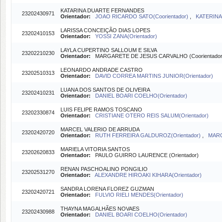
KATARINA DUARTE FERNANDES
23202430971
Orientador:
JOAO RICARDO SATO(Coorientador)
,
KATERINA
LARISSA CONCEIÇÃO DIAS LOPES
23202410153
Orientador:
YOSSI ZANA(Orientador)
LAYLA CUPERTINO SALLOUM E SILVA
23202210230
Orientador:
MARGARETE DE JESUS CARVALHO (Coorientado
LEONARDO ANDRADE CASTRO
23202510313
Orientador:
DAVID CORREA MARTINS JUNIOR(Orientador)
LUANA DOS SANTOS DE OLIVEIRA
23202410231
Orientador:
DANIEL BOARI COELHO(Orientador)
LUIS FELIPE RAMOS TOSCANO
23202330874
Orientador:
CRISTIANE OTERO REIS SALUM(Orientador)
MARCEL VALERIO DE ARRUDA
23202420720
Orientador:
RUTH FERREIRA GALDUROZ(Orientador)
,
MARC
MARIELA VITORIA SANTOS
23202620833
Orientador:
PAULO GUIRRO LAURENCE (Orientador)
RENAN PASCHOALINO PONGILIO
23202531270
Orientador:
ALEXANDRE HIROAKI KIHARA(Orientador)
SANDRA LORENA FLOREZ GUZMAN
23202420721
Orientador:
FULVIO RIELI MENDES(Orientador)
THAYNA MAGALHÃES NOVAES
23202430988
Orientador:
DANIEL BOARI COELHO(Orientador)