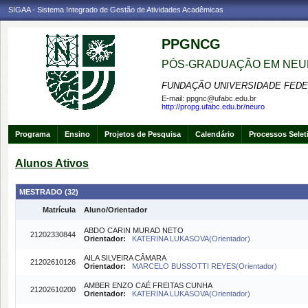
SIGAA - Sistema Integrado de Gestão de Atividades Acadêmicas
PPGNCG
PÓS-GRADUAÇÃO EM NEU
FUNDAÇÃO UNIVERSIDADE FEDE
E-mail:
ppgnc@ufabc.edu.br
http://propg.ufabc.edu.br/neuro
Programa
Ensino
Projetos de Pesquisa
Calendário
Processos Selet
Alunos Ativos
MESTRADO (32)
Matrícula
Aluno/Orientador
ABDO CARIN MURAD NETO
21202330844
Orientador:
KATERINA LUKASOVA(Orientador)
AILA SILVEIRA CÂMARA
21202610126
Orientador:
MARCELO BUSSOTTI REYES(Orientador)
AMBER ENZO CAÉ FREITAS CUNHA
21202610200
Orientador:
KATERINA LUKASOVA(Orientador)