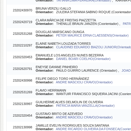
Orientador:
TATIANA LIMA FERREIRA(Orientador)
, KARINA P
BRUNA VERZILI GALLO
23202430970
Orientador:
ZULEIKA STEFANIA SABINO ROQUE (Coorientado
CLARA MÁRCIA DE FREITAS PIAZZETTA
23202420719
Orientador:
THENILLE BRAUN JANZEN (Coorientador) ,
PATR
DOUGLAS MARSICANO DUNGA
23202531268
Orientador:
PETER MAURICE ERNA CLAESSENS(Orientador)
ELAINE NABETH LOUZADA TORRES
23202210297
Orientador:
CLAUDINEI EDUARDO BIAZOLI JUNIOR(Orientado
EMANUELE LOS ANGELES NUNES BEZERRA
23202320453
Orientador:
DANIEL BOARI COELHO(Orientador)
ENEYSE DAYANE PINHEIRO
23202620791
Orientador:
PAULO GUIRRO LAURENCE (Orientador) ,
JOAO 
FELIPE DIEGO TORO HERNÁNDEZ
23202430998
Orientador:
ANDRE MASCIOLI CRAVO(Orientador)
FLAVIO HERRMANN
23202531269
Orientador:
WANTUIR FRANCISCO SIQUEIRA JACINI (Coorien
GUILHERME ALVES DELMOLIN DE OLIVEIRA
23202130997
Orientador:
PATRICIA MARIA VANZELLA(Orientador)
GUSTAVO BRITO DE AZEVEDO
23202320454
Orientador:
ANDRE MASCIOLI CRAVO(Orientador)
JAMILLE EVELYN RODRIGUES SOUZA SANTANA
23202130998
Orientador:
ANDRE RICARDO OLIVEIRA DA FONSECA(Coorien