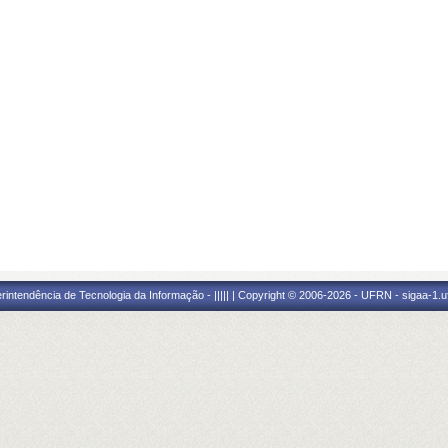
ntendência de Tecnologia da Informação - ||||| | Copyright © 2006-2026 - UFRN - sigaa-1.uf