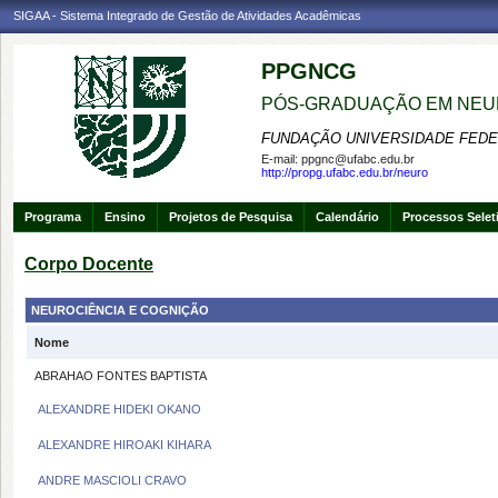
SIGAA - Sistema Integrado de Gestão de Atividades Acadêmicas
PPGNCG
PÓS-GRADUAÇÃO EM NEU
FUNDAÇÃO UNIVERSIDADE FEDE
E-mail:
ppgnc@ufabc.edu.br
http://propg.ufabc.edu.br/neuro
Programa
Ensino
Projetos de Pesquisa
Calendário
Processos Selet
Corpo Docente
NEUROCIÊNCIA E COGNIÇÃO
Nome
ABRAHAO FONTES BAPTISTA
ALEXANDRE HIDEKI OKANO
ALEXANDRE HIROAKI KIHARA
ANDRE MASCIOLI CRAVO