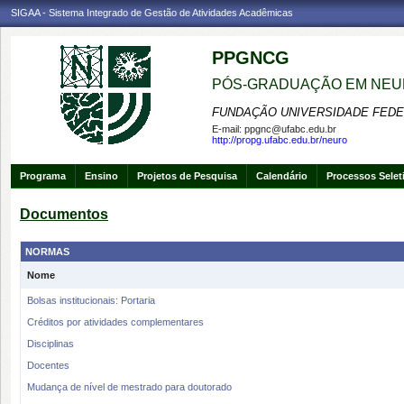
SIGAA - Sistema Integrado de Gestão de Atividades Acadêmicas
PPGNCG
PÓS-GRADUAÇÃO EM NEU
FUNDAÇÃO UNIVERSIDADE FEDE
E-mail:
ppgnc@ufabc.edu.br
http://propg.ufabc.edu.br/neuro
Programa
Ensino
Projetos de Pesquisa
Calendário
Processos Selet
Documentos
NORMAS
Nome
Bolsas institucionais: Portaria
Créditos por atividades complementares
Disciplinas
Docentes
Mudança de nível de mestrado para doutorado