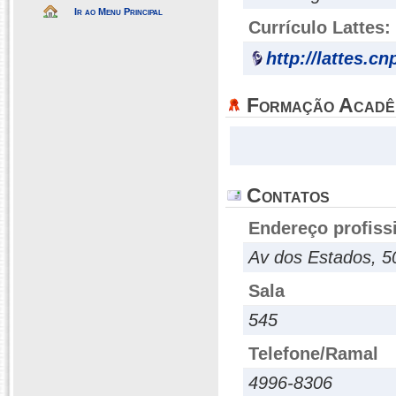
Ir ao Menu Principal
Currículo Lattes:
http://lattes.c
Formação Acadê
Contatos
Endereço profiss
Av dos Estados, 50
Sala
545
Telefone/Ramal
4996-8306