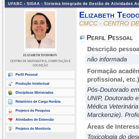
UFABC ›
SIGAA - Sistema Integrado de Gestão de Atividades 
Elizabeth Teod
CMCC - CENTRO D
Perfil Pessoal
Descrição pessoa
ELIZABETH TEODOROV
não informada
CENTRO DE MATEMÁTICA, COMPUTAÇÃO E
COGNIÇÃO
Formação acadêmi
Perfil Pessoal
profissional, etc.
Produção Intelectual
Pós-Doutorado em 
Disciplinas Ministradas
UNIP, Doutorado e
Relatórios de Carga Horária
Médica Veterinária
Projetos de Pesquisa
Marckenzie). Pro
Atividades de Extensão
Áreas de Interes
Projetos de Monitoria
Toxicologia do des