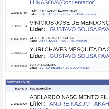
LUKASOVA(Coorientador)
VINÍCIUS ALEXANDRE RAMOS SIMÃO
21202330759
Líder:
CLAUDIO JOSE BORDIN JUNIOR(Orientador)
VINÍCIUS JOSÉ DE MENDON
21202610154
Líder:
GUSTAVO SOUSA PAVAN
WELLINGTON ARAUJO NOGUEIRA
21202430883
Líder:
ANDRE KAZUO TAKAHATA(Orientador)
YURI CHAVES MESQUITA DA S
21202531192
Líder:
GUSTAVO SOUSA PAVAN
YURI DA SILVA KOMUTA
21202230896
Líder:
MURILO BELLEZONI LOIOLA(Orientador)
DOCTORADO (36)
Matrícula
Estudiante/Líder
ABELARDO NASCIMENTO FI
Líder:
ANDRE KAZUO TAKAHA
23202130999