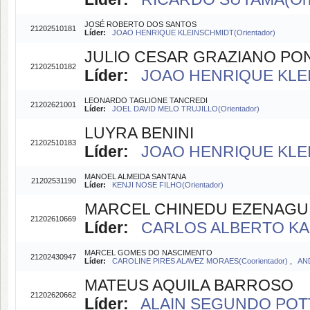
JOSÉ ROBERTO DOS SANTOS
21202510181
Líder:
JOAO HENRIQUE KLEINSCHMIDT(Orientador)
JULIO CESAR GRAZIANO PO
21202510182
Líder:
JOAO HENRIQUE KLEI
LEONARDO TAGLIONE TANCREDI
21202621001
Líder:
JOEL DAVID MELO TRUJILLO(Orientador)
LUYRA BENINI
21202510183
Líder:
JOAO HENRIQUE KLEI
MANOEL ALMEIDA SANTANA
21202531190
Líder:
KENJI NOSE FILHO(Orientador)
MARCEL CHINEDU EZENAGU
21202610669
Líder:
CARLOS ALBERTO KAMI
MARCEL GOMES DO NASCIMENTO
21202430947
Líder:
CAROLINE PIRES ALAVEZ MORAES(Coorientador)
,
AN
MATEUS AQUILA BARROSO
21202620662
Líder:
ALAIN SEGUNDO POTTS