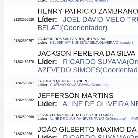
Líder:
JOSE LUIS AZCUE PUMA(Orientador)
HENRY PATRICIO ZAMBRANO
Líder:
JOEL DAVID MELO TRU
21202620828
BELATI(Coorientador)
JACKSON DOS SANTOS ROQUE DA SILVA
21202330757
Líder:
HELDER MAY NUNES DA SILVA OLIVEIRA(Orientador)
JACKSON PEREIRA DA SILVA
Líder:
RICARDO SUYAMA(Ori
21202430878
AZEVEDO SIMOES(Coorientad
JAQUISON QUINTAO LEANDRO
21202520807
Líder:
GUSTAVO SOUSA PAVANI(Orientador)
JEFFERSON MARTINS
21202430882
Líder:
ALINE DE OLIVEIRA N
JÉSSICA FRANZON CRUZ DO ESPÍRITO SANTO
21202520668
Líder:
ALINE DE OLIVEIRA NEVES PANAZIO(Orientador)
,
CAR
JOÃO GILBERTO MAXIMO DA 
21202620661
Líder:
RICARDO SUYAMA(Orie