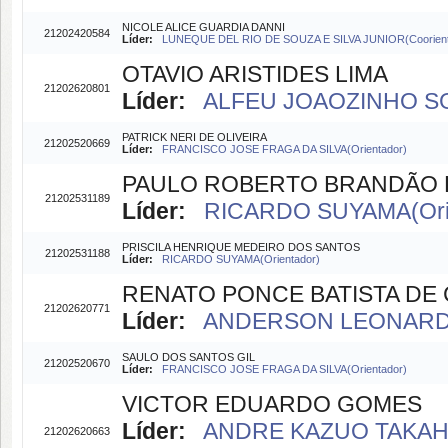
NICOLE ALICE GUARDIA DANNI
21202420584
Líder:
LUNEQUE DEL RIO DE SOUZA E SILVA JUNIOR(Coorien
OTAVIO ARISTIDES LIMA
21202620801
Líder:
ALFEU JOAOZINHO SGU
PATRICK NERI DE OLIVEIRA
21202520669
Líder:
FRANCISCO JOSE FRAGA DA SILVA(Orientador)
PAULO ROBERTO BRANDÃO D
21202531189
Líder:
RICARDO SUYAMA(Orie
PRISCILA HENRIQUE MEDEIRO DOS SANTOS
21202531188
Líder:
RICARDO SUYAMA(Orientador)
RENATO PONCE BATISTA DE
21202620771
Líder:
ANDERSON LEONARDO
SAULO DOS SANTOS GIL
21202520670
Líder:
FRANCISCO JOSE FRAGA DA SILVA(Orientador)
VICTOR EDUARDO GOMES
Líder:
ANDRE KAZUO TAKAHA
21202620663