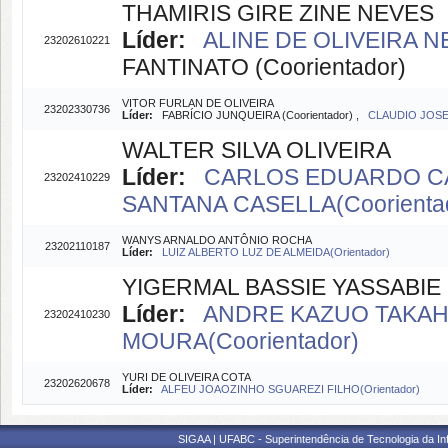
THAMIRIS GIRE ZINE NEVES
Líder:
ALINE DE OLIVEIRA N
23202610221
FANTINATO (Coorientador)
VITOR FURLAN DE OLIVEIRA
23202330736
Líder:
FABRÍCIO JUNQUEIRA (Coorientador) ,
CLAUDIO JOSE
WALTER SILVA OLIVEIRA
Líder:
CARLOS EDUARDO CAP
23202410229
SANTANA CASELLA(Coorienta
WANYS ARNALDO ANTÔNIO ROCHA
23202110187
Líder:
LUIZ ALBERTO LUZ DE ALMEIDA(Orientador)
YIGERMAL BASSIE YASSABIE
Líder:
ANDRE KAZUO TAKAHA
23202410230
MOURA(Coorientador)
YURI DE OLIVEIRA COTA
23202620678
Líder:
ALFEU JOAOZINHO SGUAREZI FILHO(Orientador)
SIGAA | UFABC - Superintendência de Tecnologia da Info