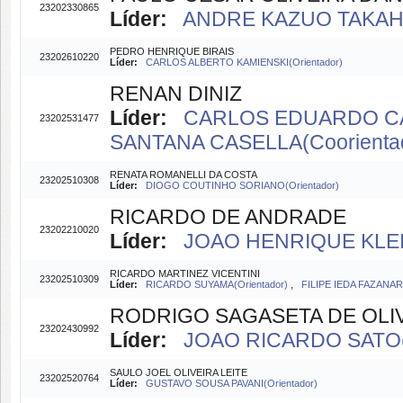
23202330865
Líder:
ANDRE KAZUO TAKAHAT
PEDRO HENRIQUE BIRAIS
23202610220
Líder:
CARLOS ALBERTO KAMIENSKI(Orientador)
RENAN DINIZ
Líder:
CARLOS EDUARDO CAP
23202531477
SANTANA CASELLA(Coorienta
RENATA ROMANELLI DA COSTA
23202510308
Líder:
DIOGO COUTINHO SORIANO(Orientador)
RICARDO DE ANDRADE
23202210020
Líder:
JOAO HENRIQUE KLEI
RICARDO MARTINEZ VICENTINI
23202510309
Líder:
RICARDO SUYAMA(Orientador)
,
FILIPE IEDA FAZANAR
RODRIGO SAGASETA DE OLI
23202430992
Líder:
JOAO RICARDO SATO(O
SAULO JOEL OLIVEIRA LEITE
23202520764
Líder:
GUSTAVO SOUSA PAVANI(Orientador)