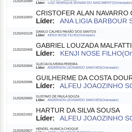
21202510089
Líder:
LUIZ HENRIQUE BONANI DO NASCIMENTO(Orientador)
CRISTOFER ALAN NAVARRO
21202610003
Líder:
ANA LIGIA BARBOUR S
DANILO CALHES PAIXÃO DOS SANTOS
21202410129
Líder:
KENJI NOSE FILHO(Orientador)
GABRIEL LOUZADA MALFATTI
21202320408
Líder:
KENJI NOSE FILHO(Ori
GLECIA OLIVEIRA PEREIRA
21202520666
Líder:
ANDERSON LEONARDO SANCHES(Orientador)
GUILHERME DA COSTA DOU
21202620996
Líder:
ALFEU JOAOZINHO SGU
GUSTAVO DE PAULA SOUZA
21202620660
Líder:
ANDERSON LEONARDO SANCHES(Orientador)
HARTUR DA SILVA SOUSA
21202621002
Líder:
ALFEU JOAOZINHO SGU
HENDEL HUANCA CHOQUE
21202620827