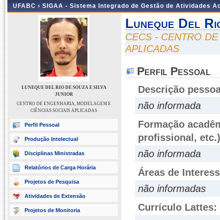
UFABC ›
SIGAA - Sistema Integrado de Gestão de Atividades 
Luneque Del Ri
CECS - CENTRO DE
APLICADAS
Perfil Pessoal
Descrição pessoa
LUNEQUE DEL RIO DE SOUZA E SILVA
JUNIOR
não informada
CENTRO DE ENGENHARIA, MODELAGEM E
CIÊNCIAS SOCIAIS APLICADAS
Formação acadêmi
Perfil Pessoal
profissional, etc.
Produção Intelectual
não informada
Disciplinas Ministradas
Relatórios de Carga Horária
Áreas de Interes
Projetos de Pesquisa
não informadas
Atividades de Extensão
Currículo Lattes:
Projetos de Monitoria