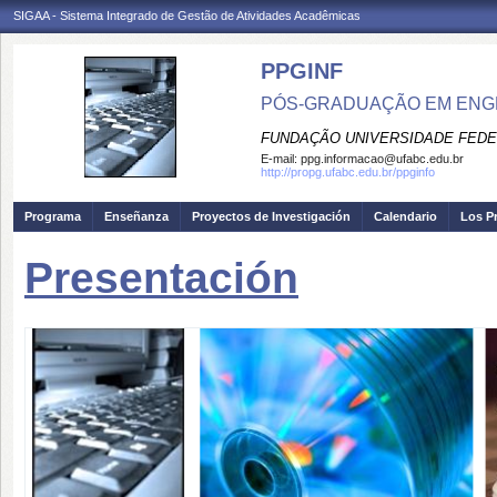
SIGAA - Sistema Integrado de Gestão de Atividades Acadêmicas
PPGINF
PÓS-GRADUAÇÃO EM ENG
FUNDAÇÃO UNIVERSIDADE FEDE
E-mail:
ppg.informacao@ufabc.edu.br
http://propg.ufabc.edu.br/ppginfo
Programa
Enseñanza
Proyectos de Investigación
Calendario
Los P
Presentación