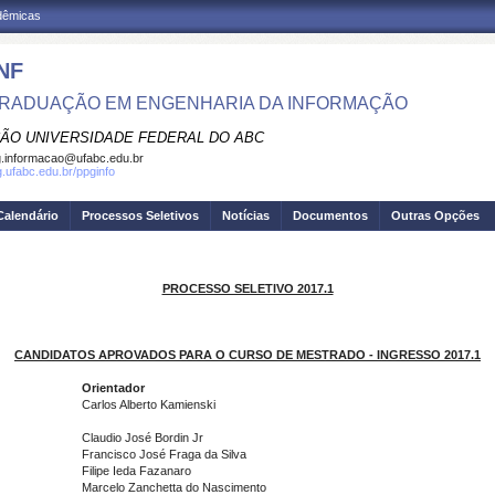
adêmicas
NF
RADUAÇÃO EM ENGENHARIA DA INFORMAÇÃO
ÃO UNIVERSIDADE FEDERAL DO ABC
.informacao@ufabc.edu.br
g.ufabc.edu.br/ppginfo
Calendário
Processos Seletivos
Notícias
Documentos
Outras Opções
PROCESSO SELETIVO 2017.1
CANDIDATOS APROVADOS PARA O CURSO DE MESTRADO - INGRESSO 2017.1
Orientador
Carlos Alberto Kamienski
Claudio José Bordin Jr
Francisco José Fraga da Silva
Filipe Ieda Fazanaro
Marcelo Zanchetta do Nascimento