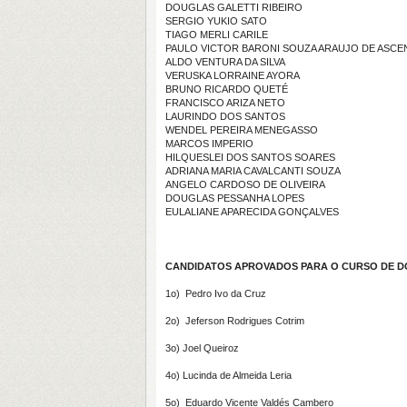
DOUGLAS GALETTI RIBEIRO
SERGIO YUKIO SATO
TIAGO MERLI CARILE
PAULO VICTOR BARONI SOUZA ARAUJO DE ASC
ALDO VENTURA DA SILVA
VERUSKA LORRAINE AYORA
BRUNO RICARDO QUETÉ
FRANCISCO ARIZA NETO
LAURINDO DOS SANTOS
WENDEL PEREIRA MENEGASSO
MARCOS IMPERIO
HILQUESLEI DOS SANTOS SOARES
ADRIANA MARIA CAVALCANTI SOUZA
ANGELO CARDOSO DE OLIVEIRA
DOUGLAS PESSANHA LOPES
EULALIANE APARECIDA GONÇALVES
CANDIDATOS APROVADOS PARA O CURSO DE DO
1o) Pedro Ivo da Cruz
2o) Jeferson Rodrigues Cotrim
3o) Joel Queiroz
4o) Lucinda de Almeida Leria
5o) Eduardo Vicente Valdés Cambero