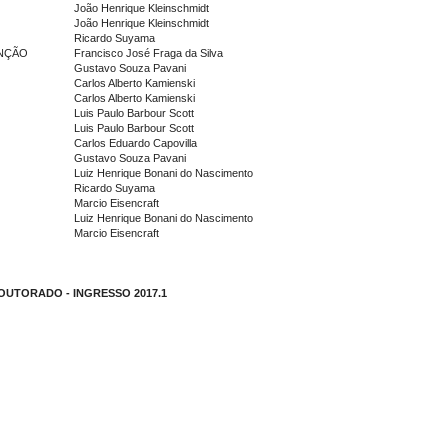
João Henrique Kleinschmidt
João Henrique Kleinschmidt
Ricardo Suyama
ENÇÃO
Francisco José Fraga da Silva
Gustavo Souza Pavani
Carlos Alberto Kamienski
Carlos Alberto Kamienski
Luis Paulo Barbour Scott
Luis Paulo Barbour Scott
Carlos Eduardo Capovilla
Gustavo Souza Pavani
Luiz Henrique Bonani do Nascimento
Ricardo Suyama
Marcio Eisencraft
Luiz Henrique Bonani do Nascimento
Marcio Eisencraft
UTORADO - INGRESSO 2017.1