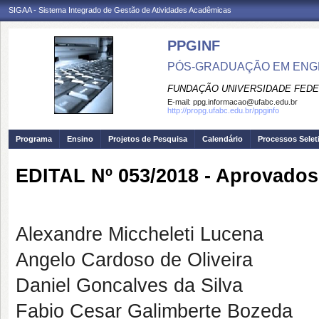
SIGAA - Sistema Integrado de Gestão de Atividades Acadêmicas
PPGINF
PÓS-GRADUAÇÃO EM ENG
FUNDAÇÃO UNIVERSIDADE FEDE
E-mail:
ppg.informacao@ufabc.edu.br
http://propg.ufabc.edu.br/ppginfo
Programa
Ensino
Projetos de Pesquisa
Calendário
Processos Selet
EDITAL Nº 053/2018 - Aprovados
Alexandre Miccheleti Lucena
Angelo Cardoso de Oliveira
Daniel Goncalves da Silva
Fabio Cesar Galimberte Bozeda