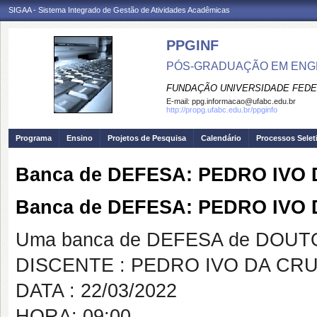
SIGAA - Sistema Integrado de Gestão de Atividades Acadêmicas
PPGINF
PÓS-GRADUAÇÃO EM ENG
FUNDAÇÃO UNIVERSIDADE FEDE
E-mail:
ppg.informacao@ufabc.edu.br
http://propg.ufabc.edu.br/ppginfo
Programa
Ensino
Projetos de Pesquisa
Calendário
Processos Selet
Banca de DEFESA: PEDRO IVO 
Banca de DEFESA: PEDRO IVO
Uma banca de DEFESA de DOUTOR
DISCENTE : PEDRO IVO DA CR
DATA : 22/03/2022
HORA: 09:00