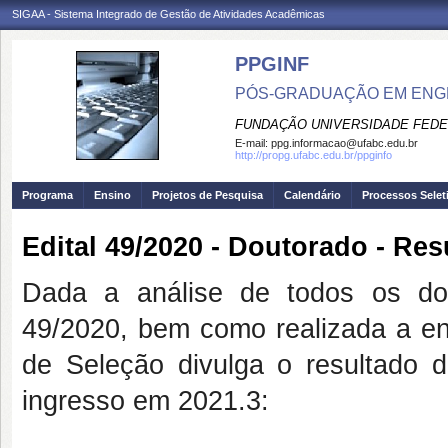
SIGAA - Sistema Integrado de Gestão de Atividades Acadêmicas
PPGINF
PÓS-GRADUAÇÃO EM ENG
FUNDAÇÃO UNIVERSIDADE FEDE
E-mail:
ppg.informacao@ufabc.edu.br
http://propg.ufabc.edu.br/ppginfo
Programa
Ensino
Projetos de Pesquisa
Calendário
Processos Selet
Edital 49/2020 - Doutorado - Res
Dada a análise de todos os do
49/2020, bem como realizada a ent
de Seleção divulga o resultado d
ingresso em 2021.3: