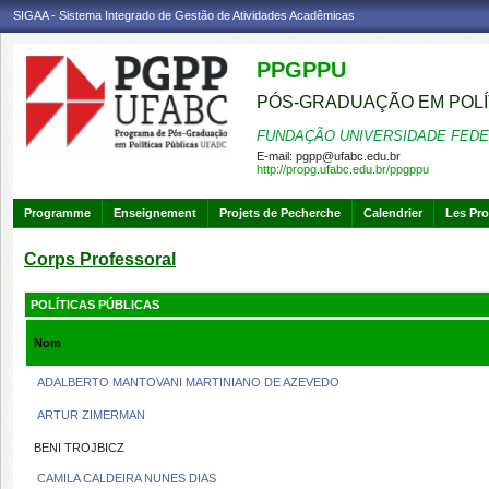
SIGAA - Sistema Integrado de Gestão de Atividades Acadêmicas
PPGPPU
PÓS-GRADUAÇÃO EM POLÍ
FUNDAÇÃO UNIVERSIDADE FEDE
E-mail:
pgpp@ufabc.edu.br
http://propg.ufabc.edu.br/ppgppu
Programme
Enseignement
Projets de Pecherche
Calendrier
Les Pro
Corps Professoral
POLÍTICAS PÚBLICAS
Nom
ADALBERTO MANTOVANI MARTINIANO DE AZEVEDO
ARTUR ZIMERMAN
BENI TROJBICZ
CAMILA CALDEIRA NUNES DIAS