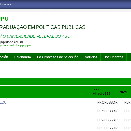
adêmicas
PPU
RADUAÇÃO EM POLÍTICAS PÚBLICAS
ÃO UNIVERSIDADE FEDERAL DO ABC
p@ufabc.edu.br
pg.ufabc.edu.br/ppgppu
gación
Calendario
Los Procesos de Selección
Noticias
Documentos
???
Nivel
vinculo???
VEDO
PROFESSOR
PER
PROFESSOR
PER
PROFESSOR
PER
PROFESSOR
PER