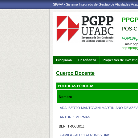
SIGAA - Sistema Integrado de Gestão de Atividades Ac
PPG
PÓS-G
FUNDAÇ
E-mail:
pgp
http://pro
Programa
Enseñanza
Proyectos de Investi
Cuerpo Docente
POLÍTICAS PÚBLICAS
Nombre
ADALBERTO MANTOVANI MARTINIANO DE AZE
ARTUR ZIMERMAN
BENI TROJBICZ
CAMILA CALDEIRA NUNES DIAS