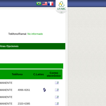
Teléfono/Ramal:
No informado
Otras Opciones
Correo
Teléfono
C.Lattes
electrónico
MANENTE
MANENTE
4996-8261
MANENTE
MANENTE
2320-6385