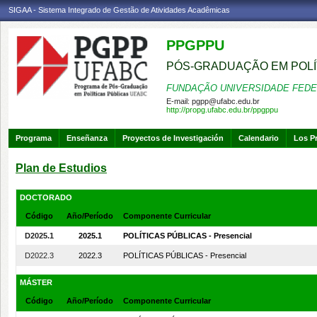
SIGAA - Sistema Integrado de Gestão de Atividades Acadêmicas
PPGPPU
PÓS-GRADUAÇÃO EM POLÍ
FUNDAÇÃO UNIVERSIDADE FEDE
E-mail:
pgpp@ufabc.edu.br
http://propg.ufabc.edu.br/ppgppu
Programa
Enseñanza
Proyectos de Investigación
Calendario
Los P
Plan de Estudios
DOCTORADO
Código
Año/Período
Componente Curricular
D2025.1
2025.1
POLÍTICAS PÚBLICAS - Presencial
D2022.3
2022.3
POLÍTICAS PÚBLICAS - Presencial
MÁSTER
Código
Año/Período
Componente Curricular