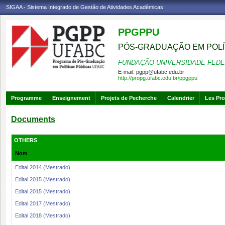
SIGAA - Sistema Integrado de Gestão de Atividades Acadêmicas
PPGPPU
PÓS-GRADUAÇÃO EM POLÍ
FUNDAÇÃO UNIVERSIDADE FEDE
E-mail:
pgpp@ufabc.edu.br
http://propg.ufabc.edu.br/ppgppu
Programme
Enseignement
Projets de Pecherche
Calendrier
Les Pro
Documents
OTHERS
Nom
Edital 2014 (Mestrado)
Edital 2015 (Mestrado)
Edital 2015 (Mestrado)
Edital 2017 (Mestrado)
Edital 2018 (Mestrado)