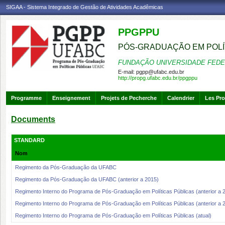
SIGAA - Sistema Integrado de Gestão de Atividades Acadêmicas
PPGPPU
PÓS-GRADUAÇÃO EM POLÍ
FUNDAÇÃO UNIVERSIDADE FEDE
E-mail:
pgpp@ufabc.edu.br
http://propg.ufabc.edu.br/ppgppu
Programme
Enseignement
Projets de Pecherche
Calendrier
Les Pro
Documents
STANDARD
Nom
Regimento da Pós-Graduação da UFABC
Regimento da Pós-Graduação da UFABC (anterior a 2015)
Regimento Interno do Programa de Pós-Graduação em Políticas Públicas (anterior a 
Regimento Interno do Programa de Pós-Graduação em Políticas Públicas (anterior a 
Regimento Interno do Programa de Pós-Graduação em Políticas Públicas (atual)