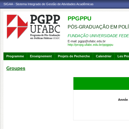
SIGAA - Sistema Integrado de Gestão de Atividades Acadêmicas
PPGPPU
PÓS-GRADUAÇÃO EM POLÍ
FUNDAÇÃO UNIVERSIDADE FEDE
E-mail:
pgpp@ufabc.edu.br
http://propg.ufabc.edu.br/ppgppu
Programme
Enseignement
Projets de Pecherche
Calendrier
Les Pro
Groupes
Année 