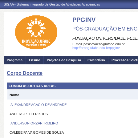
SIGAA - Sistema Integrado de Gestão de Atividades Acadêmicas
PPGINV
PÓS-GRADUAÇÃO EM ENGE
FUNDAÇÃO UNIVERSIDADE FEDE
E-mail:
posinovacao@ufabc.edu.br
http://propg.ufabc.edu.br/ppginv
Programa
Ensino
Projetos de Pesquisa
Calendário
Processos Selet
Corpo Docente
COMUM AS OUTRAS ÁREAS
Nome
ALEXANDRE ACACIO DE ANDRADE
ANDERS PETTER KRUS
ANDERSON ORZARI RIBEIRO
CALEBE PAIVA GOMES DE SOUZA