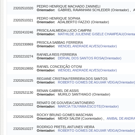
PEDRO HENRIQUE MACHADO ZANINELI
23202510320
Orientador:
GABRIEL RAVANHANI SCHLEDER (Orientador) , A
PEDRO HENRIQUE SOPHIA
23202510321
Orientador:
ADALBERTO FAZZIO (Orientador)
PRISCILA ALMEIDA LUCIO CAMPINI
23202410246
Orientador:
MATHILDE JULIENNE GISELE CHAMPEAU(Orienta
PRISCILA SABBAG FERREIRA
23202330869
Orientador:
WENDEL ANDRADE ALVES(Orientador)
RAFAELA REIS FERREIRA
23202210274
Orientador:
DERVAL DOS SANTOS ROSA(Orientador)
RAFAEL CONCEIÇÃO OTONI
23202610650
Orientador:
WENDEL ANDRADE ALVES(Orientador)
REGIANE CRISTINA FERREIRA DOS SANTOS
23202610225
Orientador:
ROBERTO GOMES DE AGUIAR VEIGA(Orientador
RENAN GABRIEL DE ASSIS
23202521130
Orientador:
MURILO SANTHIAGO (Orientador)
RENATO DE GOUVEIA CANTONEIRO
23202510322
Orientador:
MARCIA TSUYAMA ESCOTE(Orientador)
ROCKY BRUNO GOMES MASCHIAN
23202610226
Orientador:
MEHDI SALEM (Coorientador) ,
ANIBAL DE ANDRA
RODRIGO PRETEL ANTUNES VIEIRA
23202610227
Orientador:
ROBERTO GOMES DE AGUIAR VEIGA(Orientador