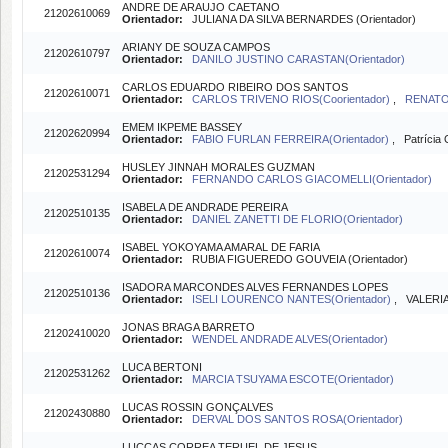
ANDRE DE ARAUJO CAETANO
21202610069
Orientador:
JULIANA DA SILVA BERNARDES (Orientador)
ARIANY DE SOUZA CAMPOS
21202610797
Orientador:
DANILO JUSTINO CARASTAN(Orientador)
CARLOS EDUARDO RIBEIRO DOS SANTOS
21202610071
Orientador:
CARLOS TRIVENO RIOS(Coorientador)
,
RENATO 
EMEM IKPEME BASSEY
21202620994
Orientador:
FABIO FURLAN FERREIRA(Orientador)
, Patrícia 
HUSLEY JINNAH MORALES GUZMAN
21202531294
Orientador:
FERNANDO CARLOS GIACOMELLI(Orientador)
ISABELA DE ANDRADE PEREIRA
21202510135
Orientador:
DANIEL ZANETTI DE FLORIO(Orientador)
ISABEL YOKOYAMA AMARAL DE FARIA
21202610074
Orientador:
RUBIA FIGUEREDO GOUVEIA (Orientador)
ISADORA MARCONDES ALVES FERNANDES LOPES
21202510136
Orientador:
ISELI LOURENCO NANTES(Orientador)
, VALERI
JONAS BRAGA BARRETO
21202410020
Orientador:
WENDEL ANDRADE ALVES(Orientador)
LUCA BERTONI
21202531262
Orientador:
MARCIA TSUYAMA ESCOTE(Orientador)
LUCAS ROSSIN GONÇALVES
21202430880
Orientador:
DERVAL DOS SANTOS ROSA(Orientador)
LUCCAS CORREA TERUEL DE JESUS