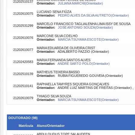
21202510137
Orientador:
JULIANA MARCHI(Orientador)
LUCIANO SENA FIÚZA
21202610075
Orientador:
PEDRO ALVES DA SILVA AUTRETO(Orientador)
MARCELO FRANCISCO TAGLIALENHA LIMA ISSY DE SOUSA
21202531299
Orientador:
JOSE ANTONIO SOUZA(Orientador)
MARCONE SILVA COELHO
21202610076
Orientador:
MARCIA TSUYAMA ESCOTE(Orientador)
MARIA EDUARDA DE OLIVEIRA CRIST
21202610077
Orientador:
ADALBERTO FAZZIO (Orientador)
MARIA FERNANDA SANTOS ALVES
21202420583
Orientador:
ANDRE SARTO POLO(Orientador)
MATHEUS TEIXEIRA BASSO
21202510139
Orientador:
RUBIA FIGUEREDO GOUVEIA (Orientador)
RAPHAELLA TAMYRES SIQUEIRA GONÇALVES
21202510141
Orientador:
ANDRÉ LUIZ MARTINS DE FREITAS (Orientador) 
THIAGO SILVA SOUZA
21202610079
Orientador:
MARCIA TSUYAMA ESCOTE(Orientador)
DOUTORADO (98)
Matrícula
Aluno/Orientador
ABDULQUDUS TOPE SALAUDEEN