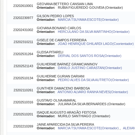
GEOVANA BETTERO CANSIAN LIMA
23202610001
Orientador:
RUBIA FIGUEREDO GOUVEIA (Orientador)
GILSON PEDRO LOPES
23202230977
Orientador:
MARCIA TSUYAMA ESCOTE(Orientador)
GIOVANA BONANO CARLOS
23202431002
Orientador:
HERCULANO DA SILVA MARTINHO(Orientador)
GISELE DE CAMPOS FERREIRA
23202310211
Orientador:
JOAO HENRIQUE GHILARDI LAGO(Coorientador)
GLEISA PITARELI
23202531264
Orientador:
DERVAL DOS SANTOS ROSA(Orientador)
GUILHERME BARNEZ GRAMCIANINOV
23202521143
Orientador:
DANILO JUSTINO CARASTAN(Orientador)
GUILHERME GURIAN DARIANI
23202510134
Orientador:
PEDRO ALVES DA SILVA AUTRETO(Orientador)
GUNTHER DAMACENO BARBOSA
23202110261
Orientador:
ANTONIO ALVARO RANHA NEVES(Orientador)
GUSTAVO OLIVA AMARAL
23202510316
Orientador:
JULIANA DA SILVA BERNARDES (Orientador)
ISAQUE AUGUSTO ARAGÃO FEITOSA
23202510201
Orientador:
MURILO SANTHIAGO (Orientador)
JAINE APARECIDA DA SILVA PEREIRA
23202210269
Orientador:
MARCIA TSUYAMA ESCOTE(Orientador)
,
ALEXAN