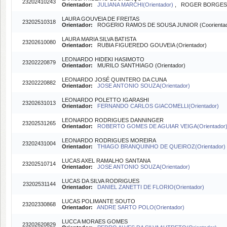
23202410243
Orientador:
JULIANA MARCHI(Orientador)
, ROGER BORGES (
LAURA GOUVEIA DE FREITAS
23202510318
Orientador:
ROGERIO RAMOS DE SOUSA JUNIOR (Coorientad
LAURA MARIA SILVA BATISTA
23202610080
Orientador:
RUBIA FIGUEREDO GOUVEIA (Orientador)
LEONARDO HIDEKI HASIMOTO
23202220879
Orientador:
MURILO SANTHIAGO (Orientador)
LEONARDO JOSÉ QUINTERO DA CUNA
23202220882
Orientador:
JOSE ANTONIO SOUZA(Orientador)
LEONARDO POLETTO IGARASHI
23202631013
Orientador:
FERNANDO CARLOS GIACOMELLI(Orientador)
LEONARDO RODRIGUES DANNINGER
23202531265
Orientador:
ROBERTO GOMES DE AGUIAR VEIGA(Orientador
LEONARDO RODRIGUES MOREIRA
23202431004
Orientador:
THIAGO BRANQUINHO DE QUEIROZ(Orientador)
LUCAS AXEL RAMALHO SANTANA
23202510714
Orientador:
JOSE ANTONIO SOUZA(Orientador)
LUCAS DA SILVA RODRIGUES
23202531144
Orientador:
DANIEL ZANETTI DE FLORIO(Orientador)
LUCAS POLIMANTE SOUTO
23202330868
Orientador:
ANDRE SARTO POLO(Orientador)
LUCCA MORAES GOMES
23202620829