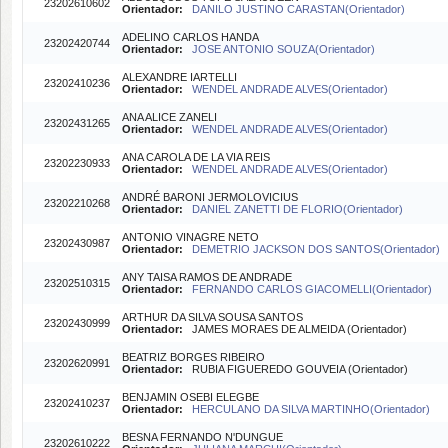
23202610602
Orientador:
DANILO JUSTINO CARASTAN(Orientador)
ADELINO CARLOS HANDA
23202420744
Orientador:
JOSE ANTONIO SOUZA(Orientador)
ALEXANDRE IARTELLI
23202410236
Orientador:
WENDEL ANDRADE ALVES(Orientador)
ANA ALICE ZANELI
23202431265
Orientador:
WENDEL ANDRADE ALVES(Orientador)
ANA CAROLA DE LA VIA REIS
23202230933
Orientador:
WENDEL ANDRADE ALVES(Orientador)
ANDRÉ BARONI JERMOLOVICIUS
23202210268
Orientador:
DANIEL ZANETTI DE FLORIO(Orientador)
ANTONIO VINAGRE NETO
23202430987
Orientador:
DEMETRIO JACKSON DOS SANTOS(Orientador)
ANY TAISA RAMOS DE ANDRADE
23202510315
Orientador:
FERNANDO CARLOS GIACOMELLI(Orientador)
ARTHUR DA SILVA SOUSA SANTOS
23202430999
Orientador:
JAMES MORAES DE ALMEIDA (Orientador)
BEATRIZ BORGES RIBEIRO
23202620991
Orientador:
RUBIA FIGUEREDO GOUVEIA (Orientador)
BENJAMIN OSEBI ELEGBE
23202410237
Orientador:
HERCULANO DA SILVA MARTINHO(Orientador)
BESNA FERNANDO N'DUNGUE
23202610222