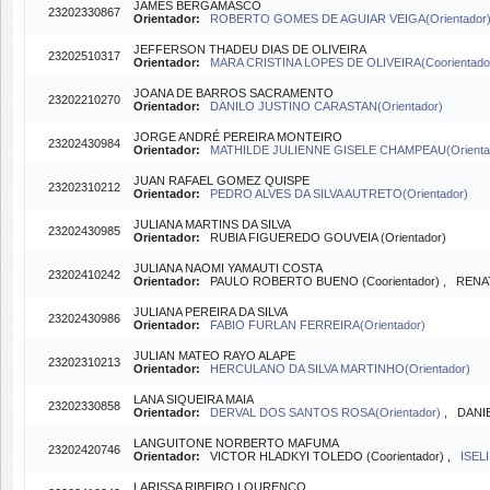
JAMES BERGAMASCO
23202330867
Orientador:
ROBERTO GOMES DE AGUIAR VEIGA(Orientador
JEFFERSON THADEU DIAS DE OLIVEIRA
23202510317
Orientador:
MARA CRISTINA LOPES DE OLIVEIRA(Coorientado
JOANA DE BARROS SACRAMENTO
23202210270
Orientador:
DANILO JUSTINO CARASTAN(Orientador)
JORGE ANDRÉ PEREIRA MONTEIRO
23202430984
Orientador:
MATHILDE JULIENNE GISELE CHAMPEAU(Orienta
JUAN RAFAEL GOMEZ QUISPE
23202310212
Orientador:
PEDRO ALVES DA SILVA AUTRETO(Orientador)
JULIANA MARTINS DA SILVA
23202430985
Orientador:
RUBIA FIGUEREDO GOUVEIA (Orientador)
JULIANA NAOMI YAMAUTI COSTA
23202410242
Orientador:
PAULO ROBERTO BUENO (Coorientador) , RENATO
JULIANA PEREIRA DA SILVA
23202430986
Orientador:
FABIO FURLAN FERREIRA(Orientador)
JULIAN MATEO RAYO ALAPE
23202310213
Orientador:
HERCULANO DA SILVA MARTINHO(Orientador)
LANA SIQUEIRA MAIA
23202330858
Orientador:
DERVAL DOS SANTOS ROSA(Orientador)
, DANIE
LANGUITONE NORBERTO MAFUMA
23202420746
Orientador:
VICTOR HLADKYI TOLEDO (Coorientador) ,
ISEL
LARISSA RIBEIRO LOURENÇO