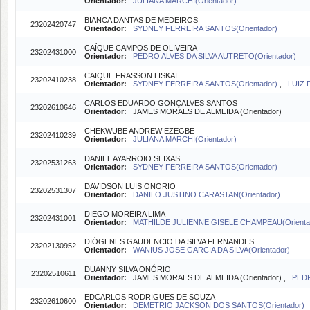
Orientador:
JULIANA MARCHI(Orientador)
BIANCA DANTAS DE MEDEIROS
23202420747
Orientador:
SYDNEY FERREIRA SANTOS(Orientador)
CAÍQUE CAMPOS DE OLIVEIRA
23202431000
Orientador:
PEDRO ALVES DA SILVA AUTRETO(Orientador)
CAIQUE FRASSON LISKAI
23202410238
Orientador:
SYDNEY FERREIRA SANTOS(Orientador)
,
LUIZ 
CARLOS EDUARDO GONÇALVES SANTOS
23202610646
Orientador:
JAMES MORAES DE ALMEIDA (Orientador)
CHEKWUBE ANDREW EZEGBE
23202410239
Orientador:
JULIANA MARCHI(Orientador)
DANIEL AYARROIO SEIXAS
23202531263
Orientador:
SYDNEY FERREIRA SANTOS(Orientador)
DAVIDSON LUIS ONORIO
23202531307
Orientador:
DANILO JUSTINO CARASTAN(Orientador)
DIEGO MOREIRA LIMA
23202431001
Orientador:
MATHILDE JULIENNE GISELE CHAMPEAU(Orienta
DIÓGENES GAUDENCIO DA SILVA FERNANDES
23202130952
Orientador:
WANIUS JOSE GARCIA DA SILVA(Orientador)
DUANNY SILVA ONÓRIO
23202510611
Orientador:
JAMES MORAES DE ALMEIDA (Orientador) ,
PEDR
EDCARLOS RODRIGUES DE SOUZA
23202610600
Orientador:
DEMETRIO JACKSON DOS SANTOS(Orientador)