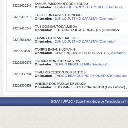
SAMUEL WISDOMOFGOD UZONDU
23202410248
Orientador:
FERNANDO CARLOS GIACOMELLI(Orientador)
TAIS DE LIMA ALVES CARNEIRO
23202310216
Orientador:
DANILO JUSTINO CARASTAN(Orientador)
TAÍS DOS SANTOS ALMEIDA
23202410247
Orientador:
JULIANA DA SILVA BERNARDES (Orientador)
TAMARA DA SILVA CHALEGRE
23202531266
Orientador:
DANILO JUSTINO CARASTAN(Orientador)
TAMIRIS BASAN HUBMANN
23202531580
Orientador:
DEMETRIO JACKSON DOS SANTOS(Orientador)
TATYARA MONTEIRO DA SILVA
23202330871
Orientador:
SERGIO BROCHSZTAIN(Orientador)
THAMIRIS CESCON DOS SANTOS
23202330734
Orientador:
THIAGO BRANQUINHO DE QUEIROZ(Orientador)
VINICIUS DOS PASSOS DE SOUZA
23202330859
Orientador:
LUÍS MARCELO GARCIA DA SILVA (Coorientador) 
SIGAA | UFABC - Superintendência de Tecnologia da Info