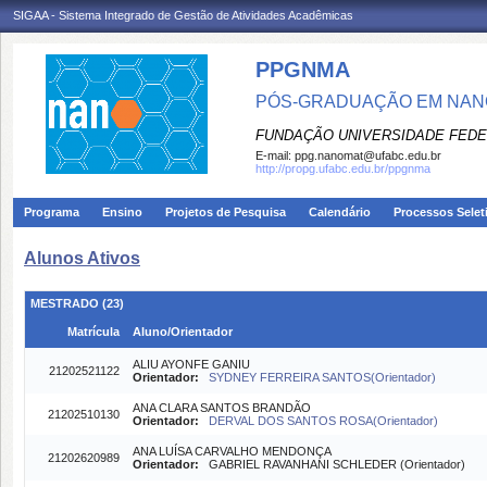
SIGAA - Sistema Integrado de Gestão de Atividades Acadêmicas
PPGNMA
PÓS-GRADUAÇÃO EM NANO
FUNDAÇÃO UNIVERSIDADE FEDE
E-mail:
ppg.nanomat@ufabc.edu.br
http://propg.ufabc.edu.br/ppgnma
Programa
Ensino
Projetos de Pesquisa
Calendário
Processos Selet
Alunos Ativos
MESTRADO (23)
Matrícula
Aluno/Orientador
ALIU AYONFE GANIU
21202521122
Orientador:
SYDNEY FERREIRA SANTOS(Orientador)
ANA CLARA SANTOS BRANDÃO
21202510130
Orientador:
DERVAL DOS SANTOS ROSA(Orientador)
ANA LUÍSA CARVALHO MENDONÇA
21202620989
Orientador:
GABRIEL RAVANHANI SCHLEDER (Orientador)