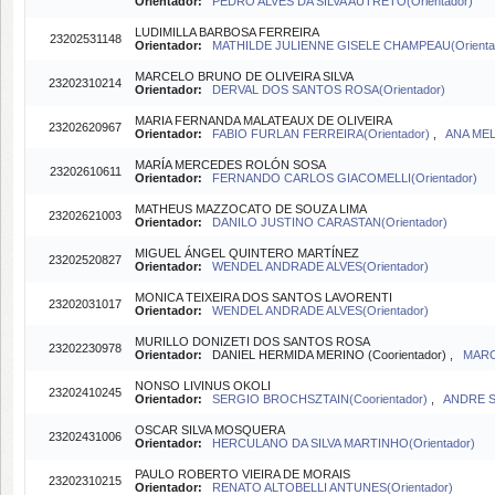
Orientador:
PEDRO ALVES DA SILVA AUTRETO(Orientador)
LUDIMILLA BARBOSA FERREIRA
23202531148
Orientador:
MATHILDE JULIENNE GISELE CHAMPEAU(Orienta
MARCELO BRUNO DE OLIVEIRA SILVA
23202310214
Orientador:
DERVAL DOS SANTOS ROSA(Orientador)
MARIA FERNANDA MALATEAUX DE OLIVEIRA
23202620967
Orientador:
FABIO FURLAN FERREIRA(Orientador)
,
ANA MEL
MARÍA MERCEDES ROLÓN SOSA
23202610611
Orientador:
FERNANDO CARLOS GIACOMELLI(Orientador)
MATHEUS MAZZOCATO DE SOUZA LIMA
23202621003
Orientador:
DANILO JUSTINO CARASTAN(Orientador)
MIGUEL ÁNGEL QUINTERO MARTÍNEZ
23202520827
Orientador:
WENDEL ANDRADE ALVES(Orientador)
MONICA TEIXEIRA DOS SANTOS LAVORENTI
23202031017
Orientador:
WENDEL ANDRADE ALVES(Orientador)
MURILLO DONIZETI DOS SANTOS ROSA
23202230978
Orientador:
DANIEL HERMIDA MERINO (Coorientador) ,
MARC
NONSO LIVINUS OKOLI
23202410245
Orientador:
SERGIO BROCHSZTAIN(Coorientador)
,
ANDRE S
OSCAR SILVA MOSQUERA
23202431006
Orientador:
HERCULANO DA SILVA MARTINHO(Orientador)
PAULO ROBERTO VIEIRA DE MORAIS
23202310215
Orientador:
RENATO ALTOBELLI ANTUNES(Orientador)