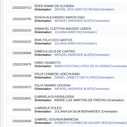
ÉDER RAMIN DE OLIVEIRA
23202320713
Orientador:
DERVAL DOS SANTOS ROSA(Orientador)
EDSON ALEJANDRO BARON DIAZ
23202610755
Orientador:
WENDEL ANDRADE ALVES(Orientador)
EMANUEL CLEYTON MACEDO LEMOS
23202310210
Orientador:
JULIANA MARCHI(Orientador)
ERIK FELIX DOS SANTOS
23202610223
Orientador:
JULIANA MARCHI(Orientador)
FABÍOLA LELIS DE CASTRO
23202430868
Orientador:
WENDEL ANDRADE ALVES(Orientador)
FABIO OKAMOTO
23202230976
Orientador:
MARA CRISTINA LOPES DE OLIVEIRA(Coorientado
FELIX CHIMEZIE UDECHUKWU
23202410240
Orientador:
DANIEL ZANETTI DE FLORIO(Orientador)
FELIX NNAMDI UDORAH
23202610073
Orientador:
WENDEL ANDRADE ALVES(Orientador)
GABRIELA OLIVEIRA GERA
23202510001
Orientador:
ANDRÉ LUIZ MARTINS DE FREITAS (Orientador) 
GABRIELE POLÉZI
23202410241
Orientador:
JULIANA DA SILVA BERNARDES (Orientador)
GABRIEL GOUVEIA BARBOSA
23202410030
Orientador:
ROBERTO GOMES DE AGUIAR VEIGA(Orientador