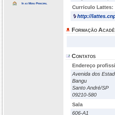
Ir ao Menu Principal
Currículo Lattes:
http://lattes.c
Formação Acadê
Contatos
Endereço profiss
Avenida dos Estad
Bangu
Santo André/SP
09210-580
Sala
606-A1