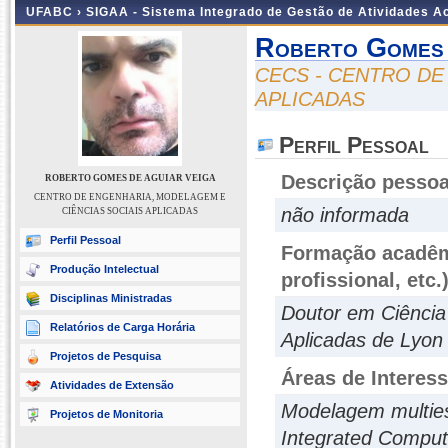
UFABC ›
SIGAA - Sistema Integrado de Gestão de Atividades 
Roberto Gomes 
CECS - CENTRO DE
APLICADAS
Perfil Pessoal
Descrição pessoa
ROBERTO GOMES DE AGUIAR VEIGA
CENTRO DE ENGENHARIA, MODELAGEM E
não informada
CIÊNCIAS SOCIAIS APLICADAS
Perfil Pessoal
Formação acadêmi
Produção Intelectual
profissional, etc.
Disciplinas Ministradas
Doutor em Ciência 
Relatórios de Carga Horária
Aplicadas de Lyon
Projetos de Pesquisa
Áreas de Interes
Atividades de Extensão
Modelagem multiesc
Projetos de Monitoria
Integrated Comput