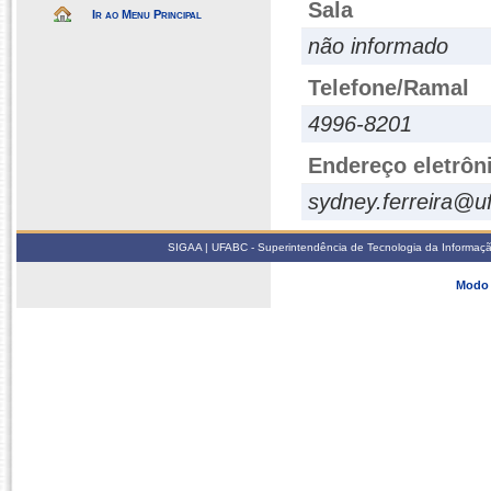
Sala
Ir ao Menu Principal
não informado
Telefone/Ramal
4996-8201
Endereço eletrôn
sydney.ferreira@u
SIGAA | UFABC - Superintendência de Tecnologia da Informação -
Modo 