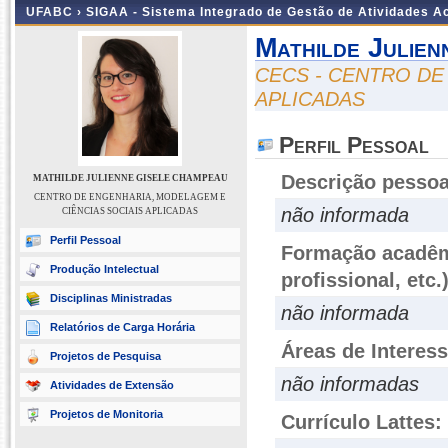
UFABC ›
SIGAA - Sistema Integrado de Gestão de Atividades 
Mathilde Julien
CECS - CENTRO DE
APLICADAS
Perfil Pessoal
Descrição pessoa
MATHILDE JULIENNE GISELE CHAMPEAU
CENTRO DE ENGENHARIA, MODELAGEM E
não informada
CIÊNCIAS SOCIAIS APLICADAS
Perfil Pessoal
Formação acadêmi
Produção Intelectual
profissional, etc.
Disciplinas Ministradas
não informada
Relatórios de Carga Horária
Áreas de Interes
Projetos de Pesquisa
não informadas
Atividades de Extensão
Projetos de Monitoria
Currículo Lattes: