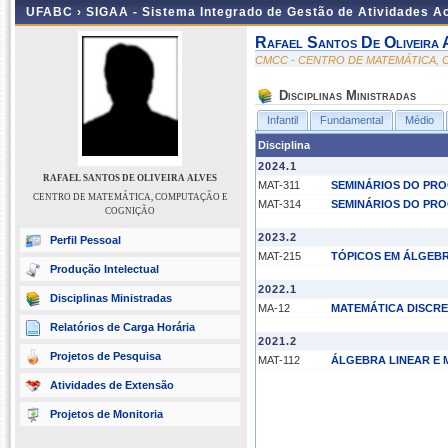
UFABC ›
SIGAA - Sistema Integrado de Gestão de Atividades 
Rafael Santos De Oliveira 
CMCC - CENTRO DE MATEMÁTICA,
Disciplinas Ministradas
Infantil
Fundamental
Médio
Disciplina
2024.1
RAFAEL SANTOS DE OLIVEIRA ALVES
MAT-311
SEMINÁRIOS DO PRO
CENTRO DE MATEMÁTICA, COMPUTAÇÃO E
MAT-314
SEMINÁRIOS DO PRO
COGNIÇÃO
2023.2
Perfil Pessoal
MAT-215
TÓPICOS EM ÁLGEBR
Produção Intelectual
2022.1
Disciplinas Ministradas
MA-12
MATEMÁTICA DISCR
Relatórios de Carga Horária
2021.2
Projetos de Pesquisa
MAT-112
ÁLGEBRA LINEAR E 
Atividades de Extensão
Projetos de Monitoria