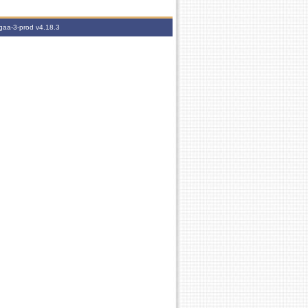
igaa-3-prod
v4.18.3