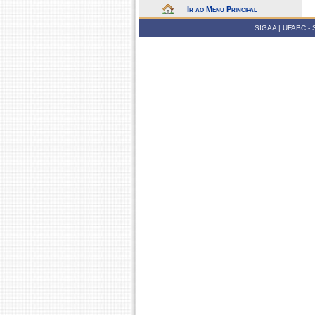
Ir ao Menu Principal
SIGAA | UFABC - Su