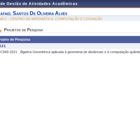
 de Gestão de Atividades Acadêmicas
afael Santos De Oliveira Alves
MCC - CENTRO DE MATEMÁTICA, COMPUTAÇÃO E COGNIÇÃO
Projetos de Pesquisa
rojeto de Pesquisa
021
IC849-2021
Álgebra Geométrica aplicada à geometria de distâncias e à computação quânti