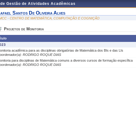
 de Gestão de Atividades Acadêmicas
afael Santos De Oliveira Alves
MCC - CENTRO DE MATEMÁTICA, COMPUTAÇÃO E COGNIÇÃO
Projetos de Monitoria
ítulo
023
onitoria acadêmica para as disciplinas obrigatórias de Matemática dos BIs e das LIs
oordenador(a): RODRIGO ROQUE DIAS
onitoria para disciplinas de Matemática comuns a diversos cursos de formação específica
oordenador(a): RODRIGO ROQUE DIAS