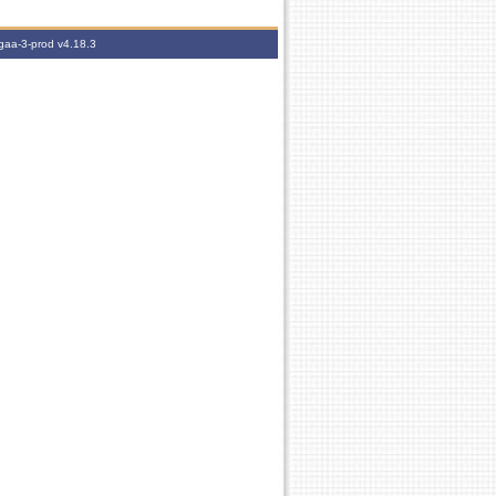
igaa-3-prod
v4.18.3