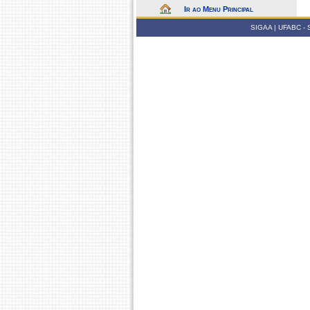
Ir ao Menu Principal
SIGAA | UFABC - Su