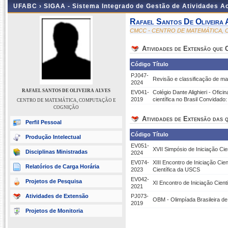
UFABC ›
SIGAA - Sistema Integrado de Gestão de Atividades 
Rafael Santos De Oliveira 
CMCC - CENTRO DE MATEMÁTICA,
Atividades de Extensão que
Código
Título
PJ047-
Revisão e classificação de ma
2024
RAFAEL SANTOS DE OLIVEIRA ALVES
EV041-
Colégio Dante Alighieri - Ofic
2019
científica no Brasil Convidado
CENTRO DE MATEMÁTICA, COMPUTAÇÃO E
COGNIÇÃO
Atividades de Extensão das q
Perfil Pessoal
Código
Título
Produção Intelectual
EV051-
XVII Simpósio de Iniciação Ci
Disciplinas Ministradas
2024
EV074-
XIII Encontro de Iniciação Cie
Relatórios de Carga Horária
2023
Científica da USCS
EV042-
Projetos de Pesquisa
XI Encontro de Iniciação Cienti
2021
Atividades de Extensão
PJ073-
OBM - Olimpíada Brasileira d
2019
Projetos de Monitoria