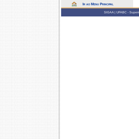
Ir ao Menu Principal
SIGAA | UFABC - Superin