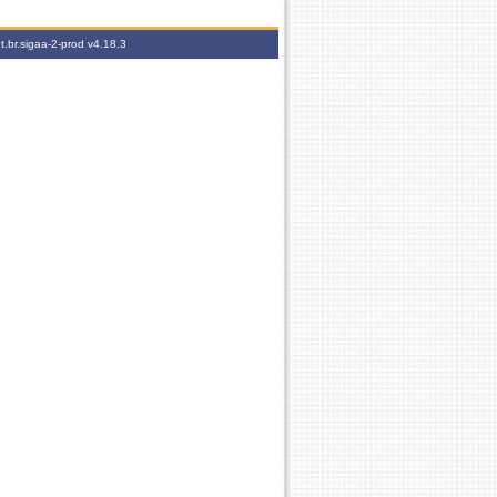
t.br.sigaa-2-prod
v4.18.3