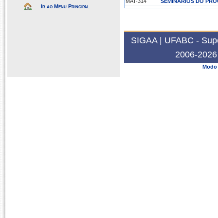
MAT-314
SEMINÁRIOS DO PRO
Ir ao Menu Principal
2022.3
MAT-313
SEMINÁRIOS DO PRO
MAT-316
SEMINÁRIOS DO PRO
SIGAA | UFABC - Super
2022.2
2006-2026 
MAT-114
REPRESENTAÇÃO DE 
Modo 
2021.2
MAT-211
ÁLGEBRA I
2019.1
MAT-211
ÁLGEBRA I
2018.2
MAT-212
ÁLGEBRAS DE DIMEN
2017.3
MAT-213
ÁLGEBRAS DE LIE
2017.2
MAT-114
REPRESENTAÇÃO DE 