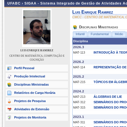
UFABC ›
SIGAA - Sistema Integrado de Gestão de Atividades 
Luis Enrique Ramirez
CMCC - CENTRO DE MATEMÁTICA,
Disciplinas Ministradas
Infantil
Fundamental
Médio
Disciplina
2026.3
LUIS ENRIQUE RAMIREZ
MAT-113
INTRODUÇÃO À TEOR
CENTRO DE MATEMÁTICA, COMPUTAÇÃO E
COGNIÇÃO
2026.2
MAT-114
REPRESENTAÇÃO DE 
Perfil Pessoal
Produção Intelectual
2025.2
MAT-215
TÓPICOS EM ÁLGEBR
Disciplinas Ministradas
2024.2
Relatórios de Carga Horária
MAT-213
ÁLGEBRAS DE LIE
Projetos de Pesquisa
MAT-312
SEMINÁRIOS DO PRO
MAT-315
SEMINÁRIOS DO PRO
Atividades de Extensão
2023.1
Projetos de Monitoria
MAT-311
SEMINÁRIOS DO PRO