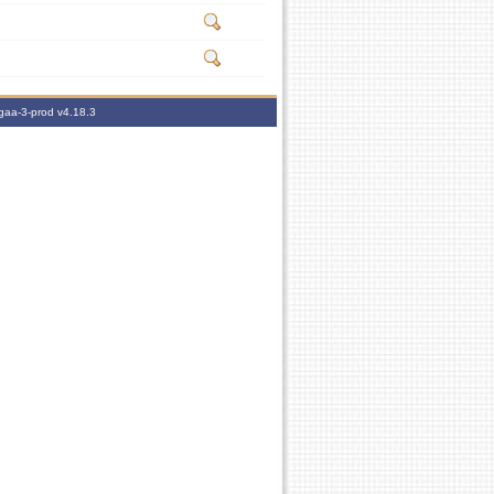
igaa-3-prod
v4.18.3