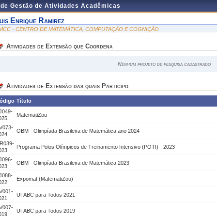
 de Gestão de Atividades Acadêmicas
uis Enrique Ramirez
MCC - CENTRO DE MATEMÁTICA, COMPUTAÇÃO E COGNIÇÃO
Atividades de Extensão que Coordena
Nenhum projeto de pesquisa cadastrado
Atividades de Extensão das quais Participo
ódigo
Título
J049-
MatematiZou
025
V073-
OBM - Olimpíada Brasileira de Matemática ano 2024
024
R039-
Programa Polos Olímpicos de Treinamento Intensivo (POTI) - 2023
023
J096-
OBM - Olimpíada Brasileira de Matemática 2023
023
J088-
Expomat (MatematiZou)
022
V001-
UFABC para Todos 2021
021
V007-
UFABC para Todos 2019
019