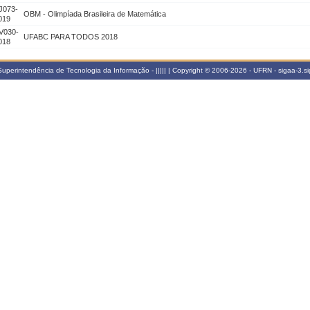
J073-
OBM - Olimpíada Brasileira de Matemática
019
V030-
UFABC PARA TODOS 2018
018
perintendência de Tecnologia da Informação - ||||| | Copyright © 2006-2026 - UFRN - sigaa-3.s