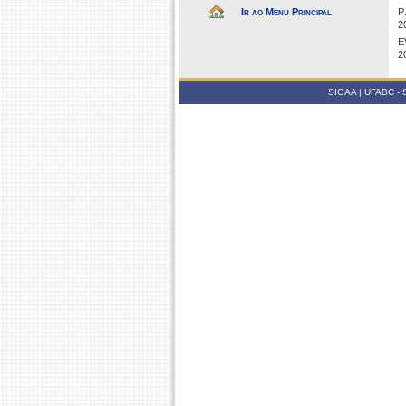
Ir ao Menu Principal
P
2
E
2
SIGAA | UFABC - Su