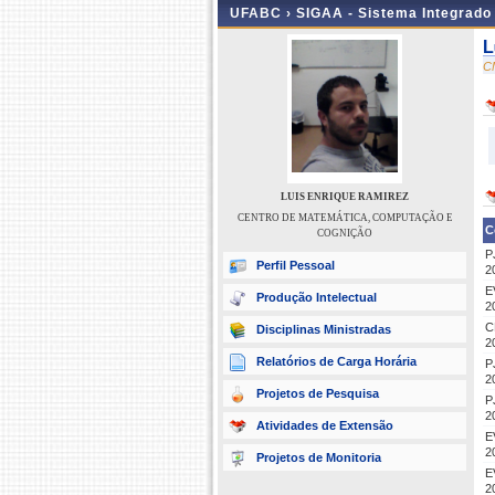
UFABC ›
SIGAA - Sistema Integrado
L
C
LUIS ENRIQUE RAMIREZ
CENTRO DE MATEMÁTICA, COMPUTAÇÃO E
C
COGNIÇÃO
P
Perfil Pessoal
2
E
Produção Intelectual
2
C
Disciplinas Ministradas
2
Relatórios de Carga Horária
P
2
Projetos de Pesquisa
P
2
Atividades de Extensão
E
2
Projetos de Monitoria
E
2